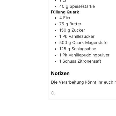
1
Ei
40
g
Speisestärke
Füllung Quark
4
Eier
75
g
Butter
150
g
Zucker
1
Pk
Vanillezucker
500
g
Quark Magerstufe
125
g
Schlagsahne
1
Pk
Vanillepuddingpulver
1
Schuss
Zitronensaft
Notizen
Die Verarbeitung könnt ihr euch 